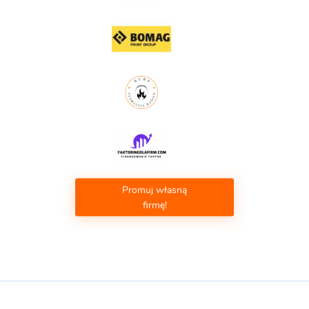
Promuj własną
firmę!