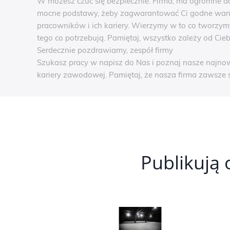
W możesz czuć się bezpiecznie. Firma, ma ogromne d
mocne podstawy, żeby zagwarantować Ci godne warun
pracowników i ich kariery. Wierzymy w to co tworzymy
tego co potrzebują. Pamiętaj, wszystko zależy od Cieb
Serdecznie pozdrawiamy, zespół firmy
Szukasz pracy w napisz do Nas i poznaj nasze najnows
kariery zawodowej. Pamiętaj, że nasza firma zawsze
Publikują 