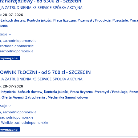
rz narzędziowy - od 6300 zł - Szczecin!
JA ZATRUDNIENIA KS SERVICE SPÓŁKA AKCYJNA
o:
28-07-2026
:
Łańcuch dostaw,
Kontrola jakości,
Praca fizyczna,
Przemysł / Produkcja,
Pozostałe,
Praca
ienia
izacje
in, zachodniopomorskie
, zachodniopomorskie
 zachodniopomorskie
iewymagane
OWNIK TŁOCZNI - od 5 700 zł - SZCZECIN
JA ZATRUDNIENIA KS SERVICE SPÓŁKA AKCYJNA
o:
28-07-2026
:
Inżynieria,
Łańcuch dostaw,
Kontrola jakości,
Praca fizyczna,
Przemysł / Produkcja,
Pozos
,
Oferta Agencji Zatrudnienia ,
Mechanika Samochodowa
izacje
in, zachodniopomorskie
 zachodniopomorskie
a Wielkie, zachodniopomorskie
iewymagane