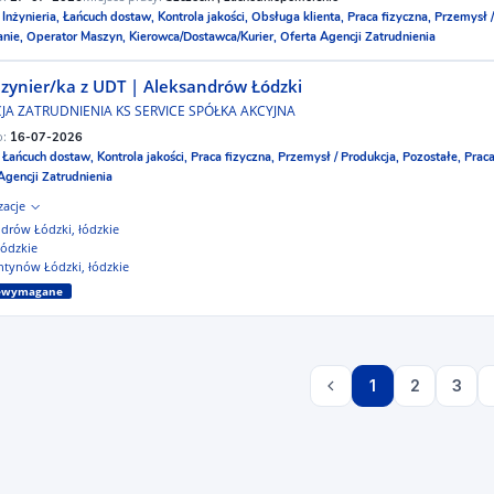
:
Inżynieria,
Łańcuch dostaw,
Kontrola jakości,
Obsługa klienta,
Praca fizyczna,
Przemysł /
anie,
Operator Maszyn,
Kierowca/Dostawca/Kurier,
Oferta Agencji Zatrudnienia
zynier/ka z UDT | Aleksandrów Łódzki
JA ZATRUDNIENIA KS SERVICE SPÓŁKA AKCYJNA
o:
16-07-2026
:
Łańcuch dostaw,
Kontrola jakości,
Praca fizyczna,
Przemysł / Produkcja,
Pozostałe,
Praca
Agencji Zatrudnienia
izacje
drów Łódzki, łódzkie
łódzkie
tynów Łódzki, łódzkie
iewymagane
1
2
3