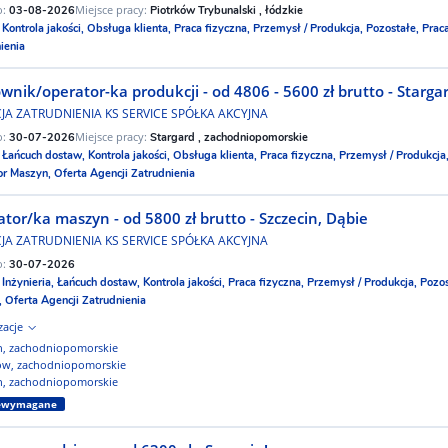
o:
Miejsce pracy:
03-08-2026
Piotrków Trybunalski , łódzkie
:
Kontrola jakości,
Obsługa klienta,
Praca fizyczna,
Przemysł / Produkcja,
Pozostałe,
Prac
ienia
wnik/operator-ka produkcji - od 4806 - 5600 zł brutto - Starga
JA ZATRUDNIENIA KS SERVICE SPÓŁKA AKCYJNA
o:
Miejsce pracy:
30-07-2026
Stargard , zachodniopomorskie
:
Łańcuch dostaw,
Kontrola jakości,
Obsługa klienta,
Praca fizyczna,
Przemysł / Produkcja
or Maszyn,
Oferta Agencji Zatrudnienia
tor/ka maszyn - od 5800 zł brutto - Szczecin, Dąbie
JA ZATRUDNIENIA KS SERVICE SPÓŁKA AKCYJNA
o:
30-07-2026
:
Inżynieria,
Łańcuch dostaw,
Kontrola jakości,
Praca fizyczna,
Przemysł / Produkcja,
Pozos
,
Oferta Agencji Zatrudnienia
izacje
in, zachodniopomorskie
ów, zachodniopomorskie
in, zachodniopomorskie
iewymagane