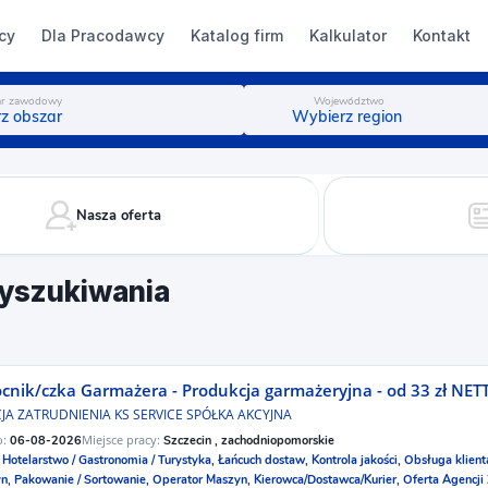
cy
Dla Pracodawcy
Katalog firm
Kalkulator
Kontakt
r zawodowy
Województwo
z obszar
Wybierz region
Nasza oferta
yszukiwania
nik/czka Garmażera - Produkcja garmażeryjna - od 33 zł NET
JA ZATRUDNIENIA KS SERVICE SPÓŁKA AKCYJNA
o:
Miejsce pracy:
06-08-2026
Szczecin , zachodniopomorskie
:
Hotelarstwo / Gastronomia / Turystyka,
Łańcuch dostaw,
Kontrola jakości,
Obsługa klient
n,
Pakowanie / Sortowanie,
Operator Maszyn,
Kierowca/Dostawca/Kurier,
Oferta Agencji