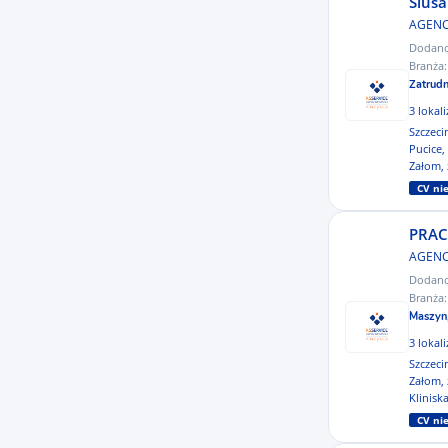
Ślusa
belgijski
AGENC
Praca dla osób z Ukrainy
turecki
Dodan
Praca fizyczna
Branża
hebrajski
Zatrudn
Praca za granicą
łotewski
3 lokal
Pracownik Ochrony
Szczec
ukraiński
Pucice
Praktyki / Staże / Dla Studenta
Załom,
arabski
CV n
Prawo
litewski
PRAC
Przemysł / Produkcja
chiński urzędowy
AGENC
Reklama / Grafika / Fotografia
Dodan
japoński
Branża
Rolnictwo
bułgarski
Maszyn
Sektor publiczny
3 lokal
afrykanerski
Szczec
Sprzątanie/Prace porządkowe
Załom,
chorwacki
Klinisk
Sprzedaż
estoński
CV n
Telekomunikacja