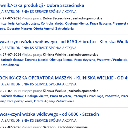
wnik/-czka produkcji - Dobra Szczecińska
JA ZATRUDNIENIA KS SERVICE SPÓŁKA AKCYJNA
o:
Miejsce pracy:
27-07-2026
Dobra Szczecińska , zachodniopomorskie
:
Inżynieria,
Łańcuch dostaw,
Kontrola jakości,
Obsługa klienta,
Praca fizyczna,
Przemysł /
anie,
Operator Maszyn,
Oferta Agencji Zatrudnienia
wca/czyni wózka widłowego - od 6150 zł brutto - Kliniska Wielk
JA ZATRUDNIENIA KS SERVICE SPÓŁKA AKCYJNA
o:
Miejsce pracy:
27-07-2026
Kliniska Wielkie , zachodniopomorskie
:
Łańcuch dostaw,
Kontrola jakości,
Obsługa klienta,
Praca fizyczna,
Przemysł / Produkcja
 Zatrudnienia
CNIK/-CZKA OPERATORA MASZYN - KLINISKA WIELKIE - OD 4
JA ZATRUDNIENIA KS SERVICE SPÓŁKA AKCYJNA
o:
Miejsce pracy:
27-07-2026
Kliniska Wielkie , zachodniopomorskie
:
Łańcuch dostaw,
Obsługa klienta,
Praca fizyczna,
Przemysł / Produkcja,
Pozostałe,
Prac
anie/Prace porządkowe,
Oferta Agencji Zatrudnienia
wca/-czyni wózka widłowego - od 6000 - Szczecin
JA ZATRUDNIENIA KS SERVICE SPÓŁKA AKCYJNA
o:
Miejsce pracy:
27-07-2026
Szczecin , zachodniopomorskie