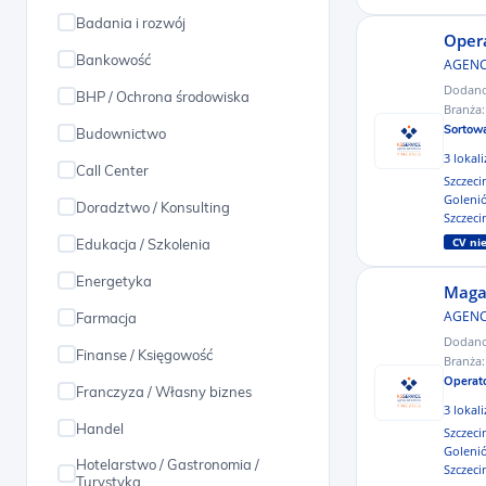
Badania i rozwój
podlaskie
Opera
Bankowość
AGENC
świętokrzyskie
Dodan
BHP / Ochrona środowiska
małopolskie
Branża
Sortow
Budownictwo
wielkopolskie
3 lokal
Call Center
Szczec
kujawsko-pomorskie
Goleni
Doradztwo / Konsulting
Szczeci
łódzkie
CV n
Edukacja / Szkolenia
śląskie
Energetyka
Magaz
warmińsko-mazurskie
AGENC
Farmacja
podkarpackie
Dodan
Finanse / Księgowość
Branża
dolnośląskie
Operat
Franczyza / Własny biznes
opolskie
3 lokal
Handel
Szczec
lubuskie
Goleni
Hotelarstwo / Gastronomia /
Szczeci
zachodniopomorskie
Turystyka