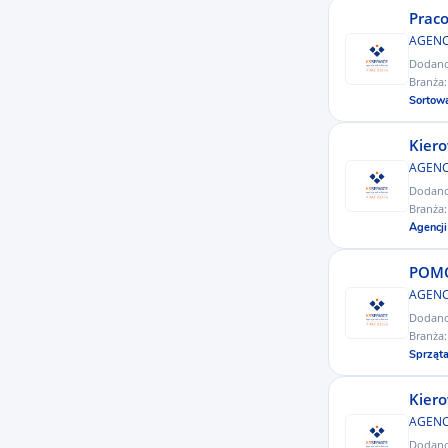
koreański
Praco
Transport / Spedycja / Logistyka
uzbecki
AGENC
Ubezpieczenia
Dodan
kazachski
Branża
Weterynaria
Sortow
słoweński
Zakupy
białoruski
Kiero
Zdrowie / Uroda / Rekreacja
AGENC
albański
Dodan
hindi
Branża
Agencji
malezyjski
POMO
serbski
AGENC
tajski
Dodan
Branża
gruziński
Sprząt
mongolski
Kiero
ormiański
AGENC
tatarski
Dodan