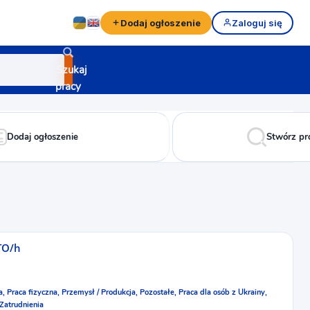
Dodaj ogłoszenie
Zaloguj się
Szukaj
pracy
Dodaj ogłoszenie
Stwórz pr
TO/h
a,
Praca fizyczna,
Przemysł / Produkcja,
Pozostałe,
Praca dla osób z Ukrainy,
 Zatrudnienia