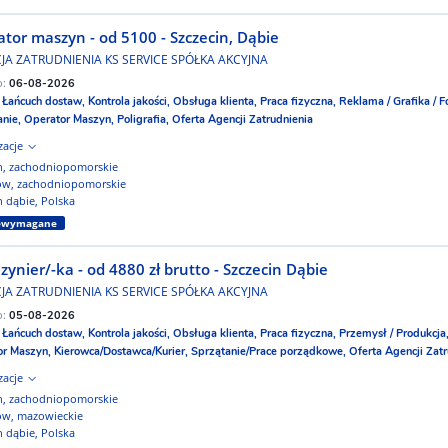
tor maszyn - od 5100 - Szczecin, Dąbie
JA ZATRUDNIENIA KS SERVICE SPÓŁKA AKCYJNA
o:
06-08-2026
:
Łańcuch dostaw,
Kontrola jakości,
Obsługa klienta,
Praca fizyczna,
Reklama / Grafika / F
anie,
Operator Maszyn,
Poligrafia,
Oferta Agencji Zatrudnienia
izacje
in, zachodniopomorskie
ów, zachodniopomorskie
n dąbie, Polska
iewymagane
ynier/-ka - od 4880 zł brutto - Szczecin Dąbie
JA ZATRUDNIENIA KS SERVICE SPÓŁKA AKCYJNA
o:
05-08-2026
:
Łańcuch dostaw,
Kontrola jakości,
Obsługa klienta,
Praca fizyczna,
Przemysł / Produkcja
or Maszyn,
Kierowca/Dostawca/Kurier,
Sprzątanie/Prace porządkowe,
Oferta Agencji Zat
izacje
in, zachodniopomorskie
ów, mazowieckie
n dąbie, Polska