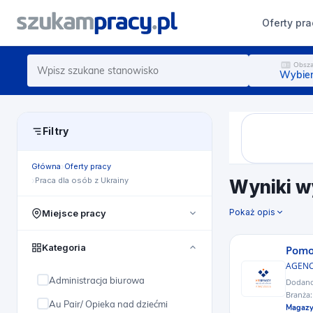
Oferty pra
Obsza
Wybier
Filtry
Główna
Oferty pracy
Praca dla osób z Ukrainy
Wyniki w
Pokaż opis
Miejsce pracy
Cała Polska
Kategoria
Pomoc
pomorskie
AGENC
Administracja biurowa
Dodan
lubelskie
Branża
Au Pair/ Opieka nad dziećmi
Magazy
mazowieckie