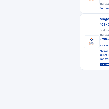
Branża
inny
Sortow
francuski
Maga
AGENC
Dodan
Branża
Oferta 
3 lokal
Aleksan
Zgierz, 
Konstan
CV n