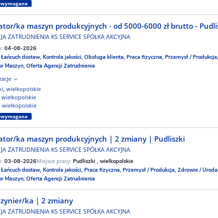
iewymagane
tor/ka maszyn produkcyjnych - od 5000-6000 zł brutto - Pudli
JA ZATRUDNIENIA KS SERVICE SPÓŁKA AKCYJNA
o:
04-08-2026
:
Łańcuch dostaw,
Kontrola jakości,
Obsługa klienta,
Praca fizyczna,
Przemysł / Produkcja
or Maszyn,
Oferta Agencji Zatrudnienia
izacje
ki, wielkopolskie
 wielkopolskie
 wielkopolskie
iewymagane
tor/ka maszyn produkcyjnych | 2 zmiany | Pudliszki
JA ZATRUDNIENIA KS SERVICE SPÓŁKA AKCYJNA
o:
Miejsce pracy:
03-08-2026
Pudliszki , wielkopolskie
:
Łańcuch dostaw,
Kontrola jakości,
Praca fizyczna,
Przemysł / Produkcja,
Zdrowie / Uroda
or Maszyn,
Oferta Agencji Zatrudnienia
zynier/ka | 2 zmiany
JA ZATRUDNIENIA KS SERVICE SPÓŁKA AKCYJNA