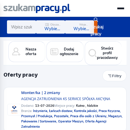
Obszar zawodowy
Województwo
Szukaj
Wybierz obszar
Wybierz region
pracy
Stwórz
Nasza
Dodaj
profil
oferta
ogłoszenie
pracodawcy
Oferty pracy
Filtry
Monter/ka | 2 zmiany
AGENCJA ZATRUDNIENIA KS SERVICE SPÓŁKA AKCYJNA
Dodano:
Miejsce pracy:
13-07-2026
Kutno , łódzkie
Branża:
Inżynieria,
Łańcuch dostaw,
Kontrola jakości,
Praca fizyczna,
Przemysł / Produkcja,
Pozostałe,
Praca dla osób z Ukrainy,
Magazyn,
Pakowanie / Sortowanie,
Operator Maszyn,
Oferta Agencji
Zatrudnienia