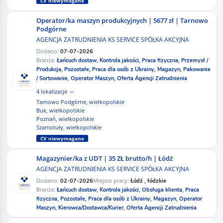
CV niewymagane
Operator/ka maszyn produkcyjnych | 5677 zł | Tarnowo
Podgórne
AGENCJA ZATRUDNIENIA KS SERVICE SPÓŁKA AKCYJNA
Dodano:
07-07-2026
Branża:
Łańcuch dostaw,
Kontrola jakości,
Praca fizyczna,
Przemysł /
Produkcja,
Pozostałe,
Praca dla osób z Ukrainy,
Magazyn,
Pakowanie
/ Sortowanie,
Operator Maszyn,
Oferta Agencji Zatrudnienia
4 lokalizacje
Tarnowo Podgórne, wielkopolskie
Buk, wielkopolskie
Poznań, wielkopolskie
Szamotuły, wielkopolskie
CV niewymagane
Magazynier/ka z UDT | 35 ZŁ brutto/h | Łódź
AGENCJA ZATRUDNIENIA KS SERVICE SPÓŁKA AKCYJNA
Dodano:
Miejsce pracy:
02-07-2026
Łódź , łódzkie
Branża:
Łańcuch dostaw,
Kontrola jakości,
Obsługa klienta,
Praca
fizyczna,
Pozostałe,
Praca dla osób z Ukrainy,
Magazyn,
Operator
Maszyn,
Kierowca/Dostawca/Kurier,
Oferta Agencji Zatrudnienia