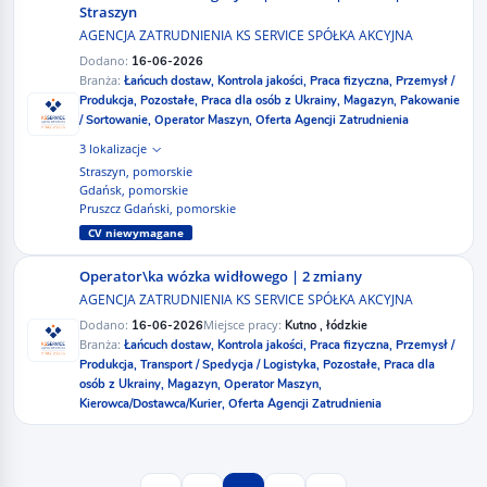
Straszyn
AGENCJA ZATRUDNIENIA KS SERVICE SPÓŁKA AKCYJNA
Dodano:
16-06-2026
Branża:
Łańcuch dostaw,
Kontrola jakości,
Praca fizyczna,
Przemysł /
Produkcja,
Pozostałe,
Praca dla osób z Ukrainy,
Magazyn,
Pakowanie
/ Sortowanie,
Operator Maszyn,
Oferta Agencji Zatrudnienia
3 lokalizacje
Straszyn, pomorskie
Gdańsk, pomorskie
Pruszcz Gdański, pomorskie
CV niewymagane
Operator\ka wózka widłowego | 2 zmiany
AGENCJA ZATRUDNIENIA KS SERVICE SPÓŁKA AKCYJNA
Dodano:
Miejsce pracy:
16-06-2026
Kutno , łódzkie
Branża:
Łańcuch dostaw,
Kontrola jakości,
Praca fizyczna,
Przemysł /
Produkcja,
Transport / Spedycja / Logistyka,
Pozostałe,
Praca dla
osób z Ukrainy,
Magazyn,
Operator Maszyn,
Kierowca/Dostawca/Kurier,
Oferta Agencji Zatrudnienia