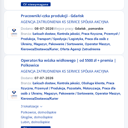
CV niewymagane
Pracownik/-czka produkcji - Gdańsk
AGENCJA ZATRUDNIENIA KS SERVICE SPÓŁKA AKCYJNA
Dodano:
Miejsce pracy:
08-07-2026
Gdańsk , pomorskie
Branża:
Łańcuch dostaw,
Kontrola jakości,
Praca fizyczna,
Przemysł /
Produkcja,
Transport / Spedycja / Logistyka,
Praca dla osób z
Ukrainy,
Magazyn,
Pakowanie / Sortowanie,
Operator Maszyn,
Kierowca/Dostawca/Kurier,
Oferta Agencji Zatrudnienia
Operator/ka wózka widłowego | od 5500 zł + premia |
Polkowice
AGENCJA ZATRUDNIENIA KS SERVICE SPÓŁKA AKCYJNA
Dodano:
07-07-2026
Branża:
Łańcuch dostaw,
Kontrola jakości,
Obsługa klienta,
Praca
fizyczna,
Przemysł / Produkcja,
Pozostałe,
Motoryzacja,
Praca dla
osób z Ukrainy,
Magazyn,
Pakowanie / Sortowanie,
Operator Maszyn,
Kierowca/Dostawca/Kurier
3 lokalizacje
Polkowice, dolnośląskie
Głogów, dolnośląskie
Lubin, dolnośląskie