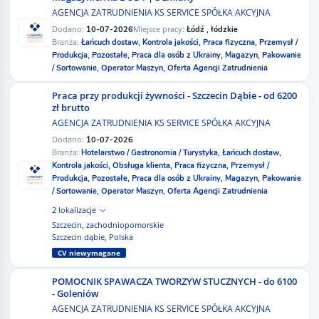
AGENCJA ZATRUDNIENIA KS SERVICE SPÓŁKA AKCYJNA
Dodano:
Miejsce pracy:
10-07-2026
Łódź , łódzkie
Branża:
Łańcuch dostaw,
Kontrola jakości,
Praca fizyczna,
Przemysł /
Produkcja,
Pozostałe,
Praca dla osób z Ukrainy,
Magazyn,
Pakowanie
/ Sortowanie,
Operator Maszyn,
Oferta Agencji Zatrudnienia
Praca przy produkcji żywności - Szczecin Dąbie - od 6200
zł brutto
AGENCJA ZATRUDNIENIA KS SERVICE SPÓŁKA AKCYJNA
Dodano:
10-07-2026
Branża:
Hotelarstwo / Gastronomia / Turystyka,
Łańcuch dostaw,
Kontrola jakości,
Obsługa klienta,
Praca fizyczna,
Przemysł /
Produkcja,
Pozostałe,
Praca dla osób z Ukrainy,
Magazyn,
Pakowanie
/ Sortowanie,
Operator Maszyn,
Oferta Agencji Zatrudnienia
2 lokalizacje
Szczecin, zachodniopomorskie
Szczecin dąbie, Polska
CV niewymagane
POMOCNIK SPAWACZA TWORZYW STUCZNYCH - do 6100
- Goleniów
AGENCJA ZATRUDNIENIA KS SERVICE SPÓŁKA AKCYJNA