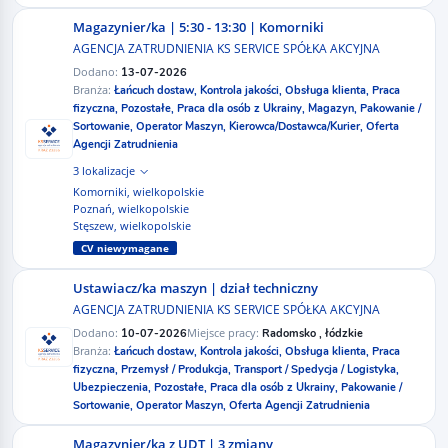
Magazynier/ka | 5:30 - 13:30 | Komorniki
AGENCJA ZATRUDNIENIA KS SERVICE SPÓŁKA AKCYJNA
Dodano:
13-07-2026
Branża:
Łańcuch dostaw,
Kontrola jakości,
Obsługa klienta,
Praca
fizyczna,
Pozostałe,
Praca dla osób z Ukrainy,
Magazyn,
Pakowanie /
Sortowanie,
Operator Maszyn,
Kierowca/Dostawca/Kurier,
Oferta
Agencji Zatrudnienia
3 lokalizacje
Komorniki, wielkopolskie
Poznań, wielkopolskie
Stęszew, wielkopolskie
CV niewymagane
Ustawiacz/ka maszyn | dział techniczny
AGENCJA ZATRUDNIENIA KS SERVICE SPÓŁKA AKCYJNA
Dodano:
Miejsce pracy:
10-07-2026
Radomsko , łódzkie
Branża:
Łańcuch dostaw,
Kontrola jakości,
Obsługa klienta,
Praca
fizyczna,
Przemysł / Produkcja,
Transport / Spedycja / Logistyka,
Ubezpieczenia,
Pozostałe,
Praca dla osób z Ukrainy,
Pakowanie /
Sortowanie,
Operator Maszyn,
Oferta Agencji Zatrudnienia
Magazynier/ka z UDT | 3 zmiany