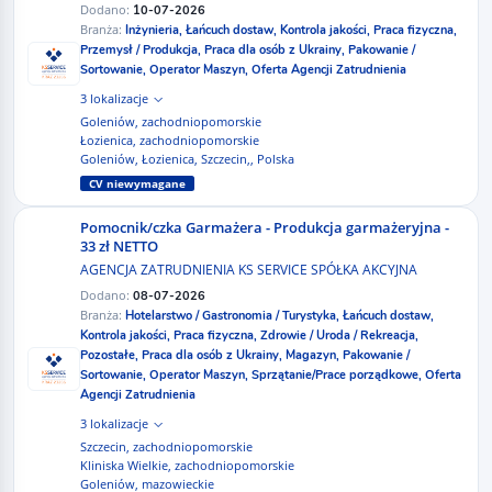
Dodano:
10-07-2026
Branża:
Inżynieria,
Łańcuch dostaw,
Kontrola jakości,
Praca fizyczna,
Przemysł / Produkcja,
Praca dla osób z Ukrainy,
Pakowanie /
Sortowanie,
Operator Maszyn,
Oferta Agencji Zatrudnienia
3 lokalizacje
Goleniów, zachodniopomorskie
Łozienica, zachodniopomorskie
Goleniów, Łozienica, Szczecin,, Polska
CV niewymagane
Pomocnik/czka Garmażera - Produkcja garmażeryjna -
33 zł NETTO
AGENCJA ZATRUDNIENIA KS SERVICE SPÓŁKA AKCYJNA
Dodano:
08-07-2026
Branża:
Hotelarstwo / Gastronomia / Turystyka,
Łańcuch dostaw,
Kontrola jakości,
Praca fizyczna,
Zdrowie / Uroda / Rekreacja,
Pozostałe,
Praca dla osób z Ukrainy,
Magazyn,
Pakowanie /
Sortowanie,
Operator Maszyn,
Sprzątanie/Prace porządkowe,
Oferta
Agencji Zatrudnienia
3 lokalizacje
Szczecin, zachodniopomorskie
Kliniska Wielkie, zachodniopomorskie
Goleniów, mazowieckie