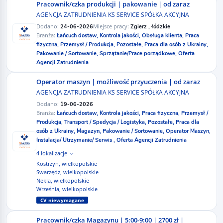
Pracownik/czka produkcji | pakowanie | od zaraz
AGENCJA ZATRUDNIENIA KS SERVICE SPÓŁKA AKCYJNA
Dodano:
Miejsce pracy:
24-06-2026
Zgierz , łódzkie
Branża:
Łańcuch dostaw,
Kontrola jakości,
Obsługa klienta,
Praca
fizyczna,
Przemysł / Produkcja,
Pozostałe,
Praca dla osób z Ukrainy,
Pakowanie / Sortowanie,
Sprzątanie/Prace porządkowe,
Oferta
Agencji Zatrudnienia
Operator maszyn | możliwość przyuczenia | od zaraz
AGENCJA ZATRUDNIENIA KS SERVICE SPÓŁKA AKCYJNA
Dodano:
19-06-2026
Branża:
Łańcuch dostaw,
Kontrola jakości,
Praca fizyczna,
Przemysł /
Produkcja,
Transport / Spedycja / Logistyka,
Pozostałe,
Praca dla
osób z Ukrainy,
Magazyn,
Pakowanie / Sortowanie,
Operator Maszyn,
Instalacja/ Utrzymanie/ Serwis ,
Oferta Agencji Zatrudnienia
4 lokalizacje
Kostrzyn, wielkopolskie
Swarzędz, wielkopolskie
Nekla, wielkopolskie
Września, wielkopolskie
CV niewymagane
Pracownik/czka Magazynu | 5:00-9:00 | 2700 zł |